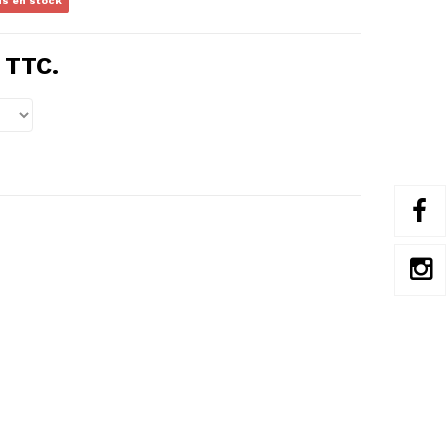
us en stock
TTC.