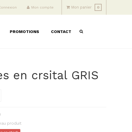
Mon panier
Connexion
Mon compte
0
PROMOTIONS
CONTACT
es en crsital GRIS
0
au produit