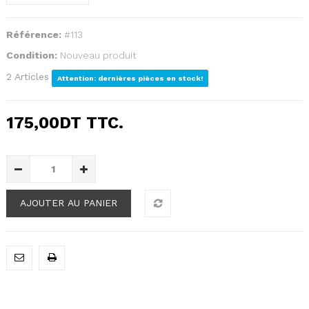
Référence:
#113
Condition:
Nouveau produit
Articles
2
Attention: dernières pièces en stock!
175,00DT
TTC.
AJOUTER AU PANIER