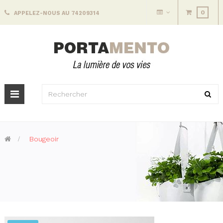
0
APPELEZ-NOUS AU 74209314
Basculer
la
navigation
>
Bougeoir