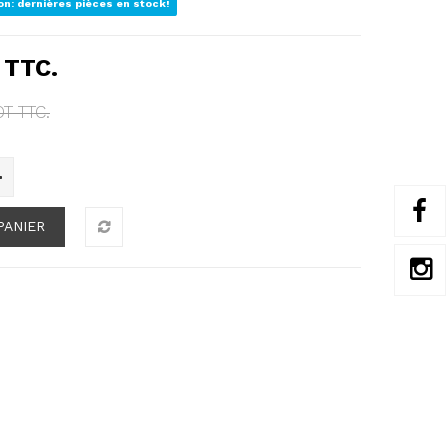
on: dernières pièces en stock!
TTC.
DT
TTC.
PANIER