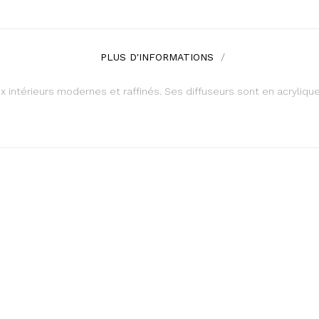
PLUS D'INFORMATIONS
 intérieurs modernes et raffinés. Ses diffuseurs sont en acryliqu