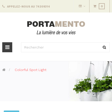
0
APPELEZ-NOUS AU 74209314
Basculer
la
navigation
>
Colorful Spot Light