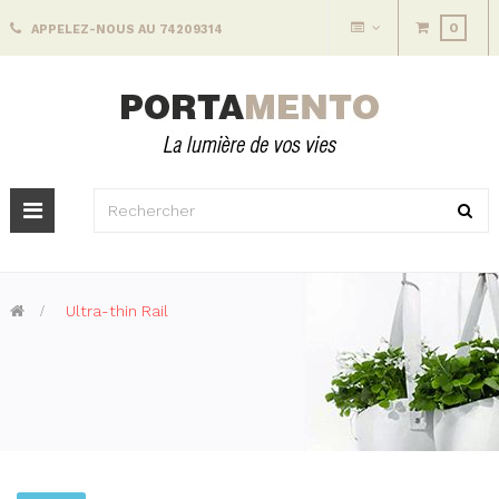
0
APPELEZ-NOUS AU 74209314
Basculer
la
navigation
>
Ultra-thin Rail